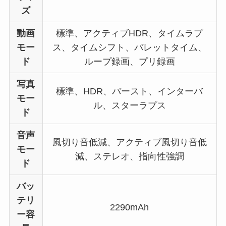
ズ
動画
標準、アクティブHDR、タイムラプ
モー
ス、タイムシフト、バレットタイム、
ド
ループ録画、プリ録画
写真
標準、HDR、バースト、インターバ
モー
ル、スターラプス
ド
音声
風切り音低減、アクティブ風切り音低
モー
減、ステレオ、指向性強調
ド
バッ
テリ
2290mAh
ー容