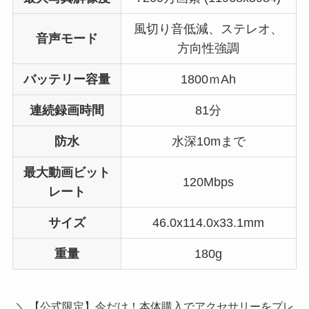
風切り音低減、ステレオ、
音声モード
方向性強調
バッテリー容量
1800ｍAh
連続録画時間
81分
防水
水深10mまで
最大動画ビット
120Mbps
レート
サイズ
46.0x114.0x33.1mm
重量
180g
＼ 【公式限定】今だけ！本体購入でアクセサリーをプレ