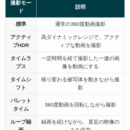
撮影モー
説明
ド
標準
通常の360度動画撮影
アクティ
高ダイナミックレンジで、アクテ
ブHDR
ィブな動画を撮影
タイムラ
一定時間を経て撮影した一連の画
プス
像を動画にする
タイムシ
移り変わる被写体を動きながら撮
フト
影
バレット
360度動画を回転しながら撮影
タイム
ループ録
録画を続けながら、直近の映像の