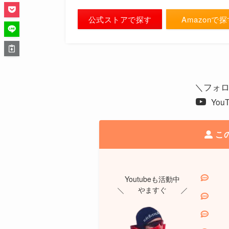
公式ストアで探す
Amazonで
＼フォロ
You
この
Youtubeも活動中
やますぐ